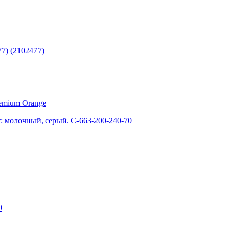
77) (2102477)
remium Orange
т: молочный, серый. С-663-200-240-70
0