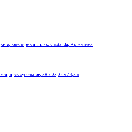
вета, ювелирный сплав. Cristalida, Аргентина
ой, прямоугольное, 38 x 23,2 см / 3,3 л