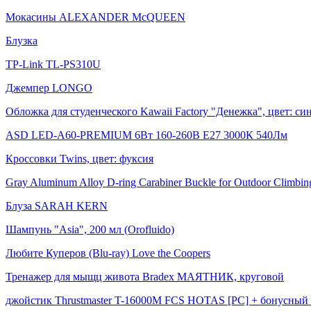
Мокасины ALEXANDER McQUEEN
Блузка
TP-Link TL-PS310U
Джемпер LONGO
Обложка для студенческого Kawaii Factory "Денежка", цвет: с
ASD LED-A60-PREMIUM 6Вт 160-260В Е27 3000К 540Лм
Кроссовки Twins, цвет: фуксия
Gray Aluminum Alloy D-ring Carabiner Buckle for Outdoor Climbin
Блуза SARAH KERN
Шампунь "Asia", 200 мл (Orofluido)
Любите Куперов (Blu-ray) Love the Coopers
Тренажер для мыщц живота Bradex МАЯТНИК, круговой
джойстик Thrustmaster T-16000M FCS HOTAS [PC] + бонусный 