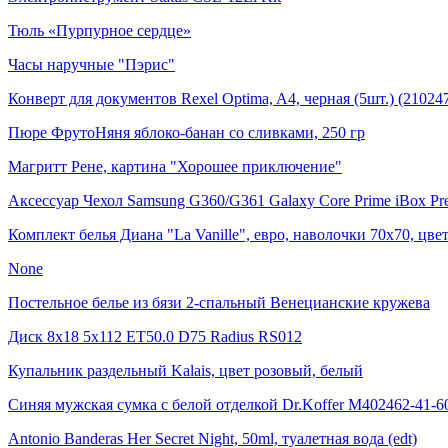
Тюль «Пурпурное сердце»
Часы наручные "Пэрис"
Конверт для документов Rexel Optima, A4, черная (5шт.) (21024
Пюре ФрутоНяня яблоко-банан со сливками, 250 гр
Магритт Рене, картина "Хорошее приключение"
Аксессуар Чехол Samsung G360/G361 Galaxy Core Prime iBox P
Комплект белья Диана "La Vanille", евро, наволочки 70х70, цве
None
Постельное белье из бязи 2-спальный Венецианские кружева
Диск 8x18 5x112 ET50.0 D75 Radius RS012
Купальник раздельный Kalais, цвет розовый, белый
Синяя мужская сумка с белой отделкой Dr.Koffer M402462-41-6
Antonio Banderas Her Secret Night, 50ml, туалетная вода (edt)