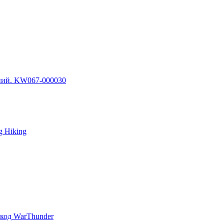
иний. KW067-000030
g Hiking
код WarThunder