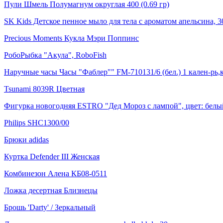
Пули Шмель Полумагнум округлая 400 (0.69 гр)
SK Kids Детское пенное мыло для тела с ароматом апельсина, 3
Precious Moments Кукла Мэри Поппинс
РобоРыбка "Акула", RoboFish
Наручные часы Часы "Фаблер"" FM-710131/6 (бел.) 1 кален-рь,
Tsunami 8039R Цветная
Фигурка новогодняя ESTRO "Дед Мороз с лампой", цвет: белый
Philips SHC1300/00
Брюки adidas
Куртка Defender III Женская
Комбинезон Алена КБ08-0511
Ложка десертная Близнецы
Брошь 'Darty' / Зеркальный