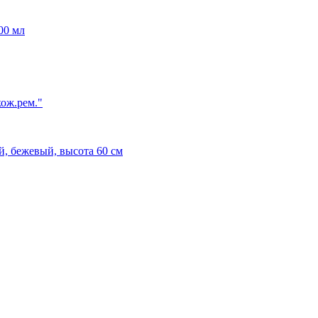
00 мл
кож.рем."
, бежевый, высота 60 см