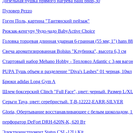
Дизельная пушка прямого нагрева ballu bhdp-30
Пуловер Pezzo
Гоген Поль, картина "Таитянский пейзаж"
Рюкзак-кенгуру Чудо-чадо BabyActive Choice
Головка торцевая длинная ударная 6-гранная (55 мм; 1") hans 
Свеча ароматизированная Bolsius "Клубника", высота 6,3 см
Стартовый набор Mehano Hobby - Тепловоз Atlantic с 3-мя ваго
PUPA Тушь объем и разделение "Diva's Lashes" 01 черная, 10мл
Брюки adidas Long Gym A
Шлем боксерский Clinch "Full Face", цвет: черный. Размер L/X
Серьги Taya, цвет: серебристый. T-B-12222-EARR-SILVER
Gloria, Обертывание восстанавливающее с белым шоколадом, 1
перфоратор DeFort DRH-620N-K, 620 Вт
Электроинструмент Status CSL-12Li Kit