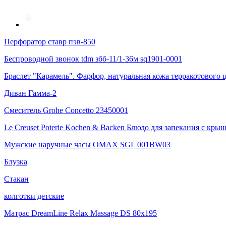
Перфоратор ставр пэв-850
Беспроводной звонок tdm збб-11/1-36м sq1901-0001
Браслет "Карамель". Фарфор, натуральная кожа терракотового ц
Диван Гамма-2
Смеситель Grohe Concetto 23450001
Le Creuset Poterie Kochen & Backen Блюдо для запекания с крышк
Мужские наручные часы OMAX SGL 001BW03
Блузка
Стакан
колготки детские
Матрас DreamLine Relax Massage DS 80x195