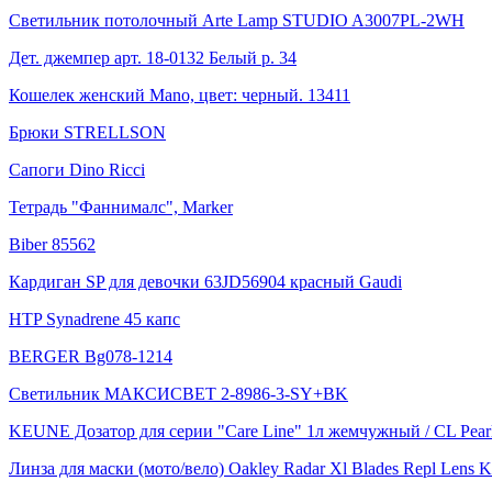
Светильник потолочный Arte Lamp STUDIO A3007PL-2WH
Дет. джемпер арт. 18-0132 Белый р. 34
Кошелек женский Mano, цвет: черный. 13411
Брюки STRELLSON
Сапоги Dino Ricci
Тетрадь "Фаннималс", Marker
Biber 85562
Кардиган SP для девочки 63JD56904 красный Gaudi
HTP Synadrene 45 капс
BERGER Bg078-1214
Светильник МАКСИСВЕТ 2-8986-3-SY+BK
KEUNE Дозатор для серии "Care Line" 1л жемчужный / CL Pearl 
Линза для маски (мото/вело) Oakley Radar Xl Blades Repl Lens Ki